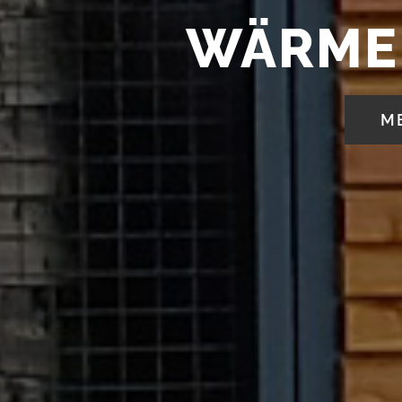
WÄRMEP
M